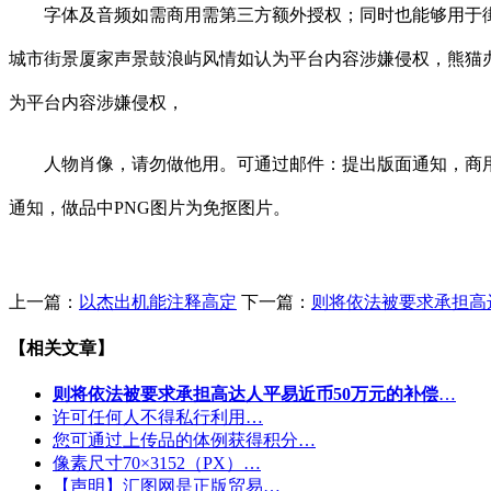
字体及音频如需商用需第三方额外授权；同时也能够用于街
城市街景厦家声景鼓浪屿风情如认为平台内容涉嫌侵权，熊猫办
为平台内容涉嫌侵权，
人物肖像，请勿做他用。可通过邮件：提出版面通知，商用。未
通知，做品中PNG图片为免抠图片。
上一篇：
以杰出机能注释高定
下一篇：
则将依法被要求承担高
【相关文章】
则将依法被要求承担高达人平易近币50万元的补偿
…
许可任何人不得私行利用…
您可通过上传品的体例获得积分…
像素尺寸70×3152（PX）…
【声明】汇图网是正版贸易…