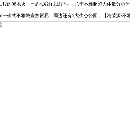
08地块。㎡的4房2厅2卫户型，龙华不雅澜超大体量分析体
㎡一坐式不雅城壹方贸易，周边还有5大生态公园，【鸿荣源·