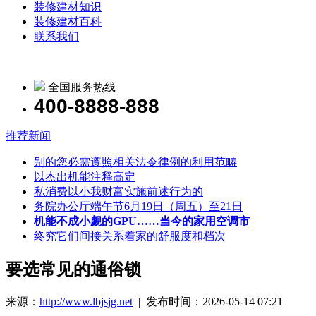
装修建材知识
装修建材百科
联系我们
全国服务热线
400-8888-888
推荐新闻
别的您必需遵照相关法令律例的利用范畴
以杰出机能注释高定
私消费以小我财富实施前述行为的
务院办公厅端午节6月19日（周五）至21日
机能不成小觑的GPU……当今的家用空调市
终究它们间接关系着家的舒服度和档次
要选常见的通俗锁
来源：
http://www.lbjsjg.net
| 发布时间：2026-05-14 07:21