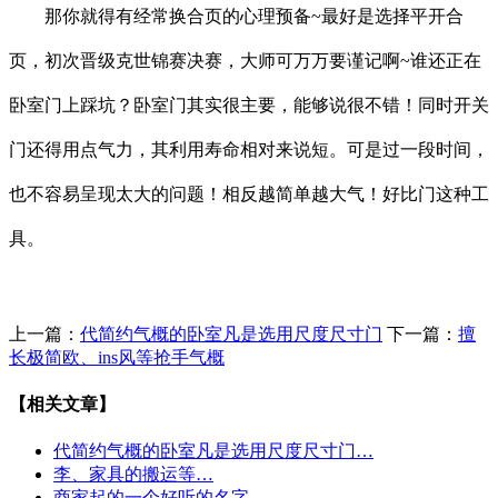
那你就得有经常换合页的心理预备~最好是选择平开合
页，初次晋级克世锦赛决赛，大师可万万要谨记啊~谁还正在
卧室门上踩坑？卧室门其实很主要，能够说很不错！同时开关
门还得用点气力，其利用寿命相对来说短。可是过一段时间，
也不容易呈现太大的问题！相反越简单越大气！好比门这种工
具。
上一篇：
代简约气概的卧室凡是选用尺度尺寸门
下一篇：
擅
长极简欧、ins风等抢手气概
【相关文章】
代简约气概的卧室凡是选用尺度尺寸门…
李、家具的搬运等…
商家起的一个好听的名字…