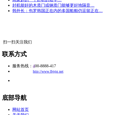
封机能好的木质门或钢质门能够更好地隔音…
韩外长：包罗韩国正在内的多国船舶仍逗留正在…
扫一扫关注我们
联系方式
服务热线：
4
00-8888-417
公司
网址：
http://www.lbjsjg.net
地址：福建省福州市仓山区建新镇台屿路198号华威商贸中心一
办公
期7#楼8层17商务
底部导航
网站首页
关于我们