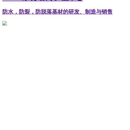
防水，防裂，防脱落基材的研发、制造与销售