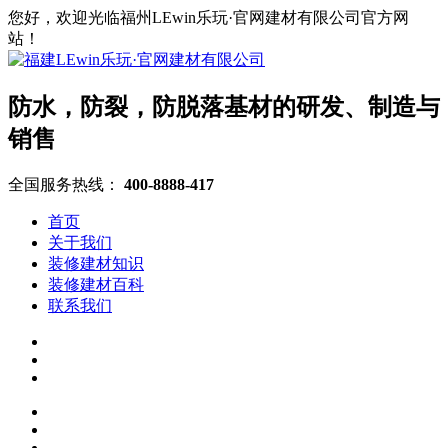
您好，欢迎光临福州LEwin乐玩·官网建材有限公司官方网
站！
防水，防裂，防脱落基材的研发、制造与
销售
全国服务热线：
400-8888-417
首页
关于我们
装修建材知识
装修建材百科
联系我们