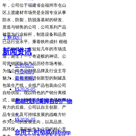
年，公司位于福建省会福州市仓山
区上渡建材市场旁是全国专业从事
防水，防裂，防脱落基材的研发、
质造与销售的公司，公司系列产品
被普为行业标杆，制造设备和品质
了解我们
已达行业水平。秉着铁杵成针 根植
天下的精神，在短短几年的市场流
新闻资讯
通，诞生了一个奇迹般的神话。公
司营销团队和产品历经市场考验。
公司动态
为使公司产品彰显品牌及行业主导
行业动态
最新资讯
魅力，公司并购进创新型的制罐及
包装生产线，全线产品包装由公司
15
2026-05
自给供应。现以特色的产销分离模
式，健康、持续的为企业发展做强
都能找到满脚自的产物
有力的后盾。公司以自主创新、产
➣
品专业化及可持续发展的战略方针
15
2026-05
作为公司的发展走向，以高品质、
高环保、高定位作为公司的核心竞
合用于:时动或dubstep