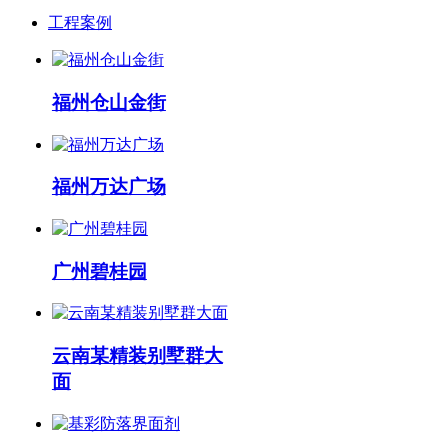
工程案例
福州仓山金街
福州万达广场
广州碧桂园
云南某精装别墅群大
面