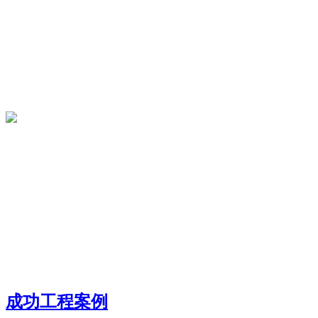
成功工程案例