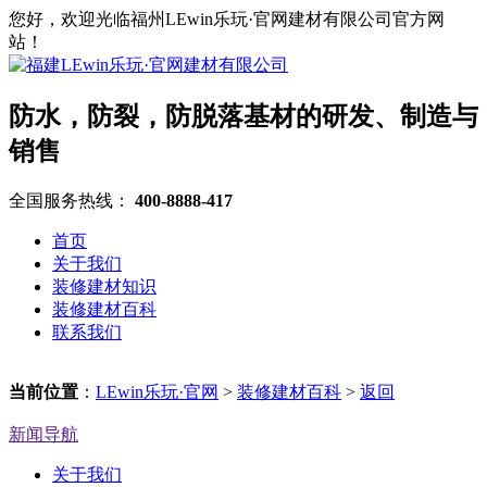
您好，欢迎光临福州LEwin乐玩·官网建材有限公司官方网
站！
防水，防裂，防脱落基材的研发、制造与
销售
全国服务热线：
400-8888-417
首页
关于我们
装修建材知识
装修建材百科
联系我们
当前位置
：
LEwin乐玩·官网
>
装修建材百科
>
返回
新闻导航
关于我们