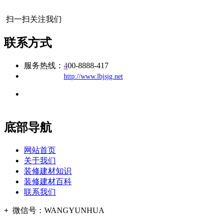
扫一扫关注我们
联系方式
服务热线：
4
00-8888-417
公司
网址：
http://www.lbjsjg.net
地址：福建省福州市仓山区建新镇台屿路198号华威商贸中心一
办公
期7#楼8层17商务
底部导航
网站首页
关于我们
装修建材知识
装修建材百科
联系我们
+
微信号：
WANGYUNHUA