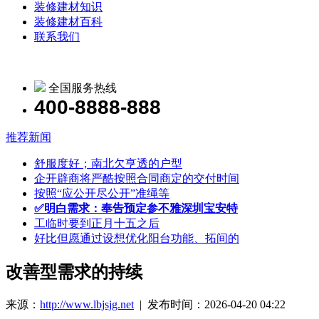
装修建材知识
装修建材百科
联系我们
全国服务热线
400-8888-888
推荐新闻
舒服度好；南北欠亨透的户型
企开辟商将严酷按照合同商定的交付时间
按照“应公开尽公开”准绳等
✅明白需求：奉告预定参不雅深圳宝安特
工临时要到正月十五之后
好比但愿通过设想优化阳台功能、拓间的
改善型需求的持续
来源：
http://www.lbjsjg.net
| 发布时间：2026-04-20 04:22