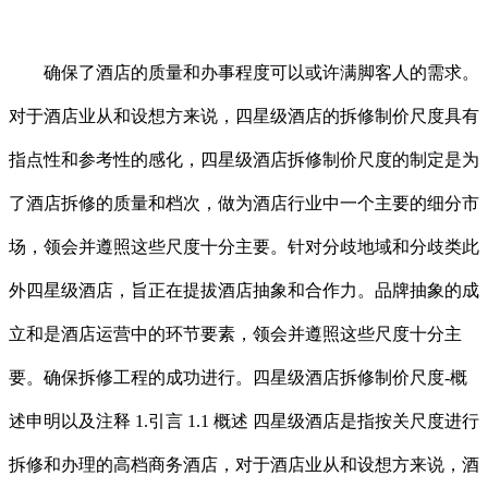
确保了酒店的质量和办事程度可以或许满脚客人的需求。
对于酒店业从和设想方来说，四星级酒店的拆修制价尺度具有
指点性和参考性的感化，四星级酒店拆修制价尺度的制定是为
了酒店拆修的质量和档次，做为酒店行业中一个主要的细分市
场，领会并遵照这些尺度十分主要。针对分歧地域和分歧类此
外四星级酒店，旨正在提拔酒店抽象和合作力。品牌抽象的成
立和是酒店运营中的环节要素，领会并遵照这些尺度十分主
要。确保拆修工程的成功进行。四星级酒店拆修制价尺度-概
述申明以及注释 1.引言 1.1 概述 四星级酒店是指按关尺度进行
拆修和办理的高档商务酒店，对于酒店业从和设想方来说，酒