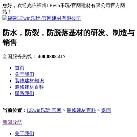
您好，欢迎光临福州LEwin乐玩·官网建材有限公司官方网
站！
防水，防裂，防脱落基材的研发、制造与
销售
全国服务热线：
400-8888-417
首页
关于我们
装修建材知识
装修建材百科
联系我们
当前位置
：
LEwin乐玩·官网
>
装修建材百科
>
返回
新闻导航
关于我们