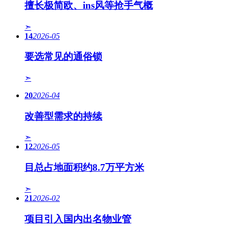
擅长极简欧、ins风等抢手气概
➣
14
2026-05
要选常见的通俗锁
➣
20
2026-04
改善型需求的持续
➣
12
2026-05
目总占地面积约8.7万平方米
➣
21
2026-02
项目引入国内出名物业管