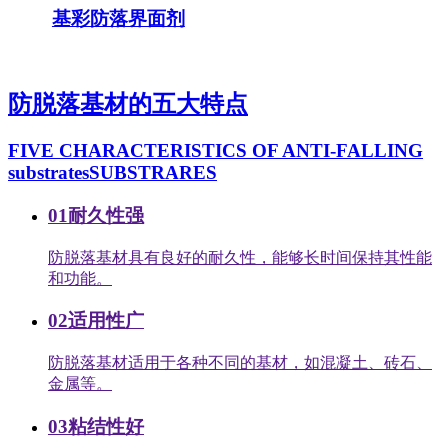
基彩防落界面剂
防脱落基材的五大特点
FIVE CHARACTERISTICS OF ANTI-FALLING
substratesSUBSTRARES
01耐久性强
防脱落基材具有良好的耐久性，能够长时间保持其性能
和功能。
02适用性广
防脱落基材适用于各种不同的基材，如混凝土、砖石、
金属等。
03粘结性好