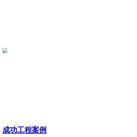
成功工程案例