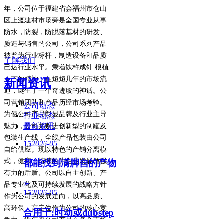
年，公司位于福建省会福州市仓山
区上渡建材市场旁是全国专业从事
防水，防裂，防脱落基材的研发、
质造与销售的公司，公司系列产品
被普为行业标杆，制造设备和品质
了解我们
已达行业水平。秉着铁杵成针 根植
天下的精神，在短短几年的市场流
新闻资讯
通，诞生了一个奇迹般的神话。公
司营销团队和产品历经市场考验。
公司动态
为使公司产品彰显品牌及行业主导
行业动态
最新资讯
魅力，公司并购进创新型的制罐及
包装生产线，全线产品包装由公司
15
2026-05
自给供应。现以特色的产销分离模
式，健康、持续的为企业发展做强
都能找到满脚自的产物
有力的后盾。公司以自主创新、产
➣
品专业化及可持续发展的战略方针
15
2026-05
作为公司的发展走向，以高品质、
高环保、高定位作为公司的核心竞
合用于:时动或dubstep