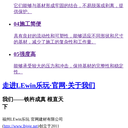
它们能够与基材形成牢固的结合，不易脱落或剥离，提
供保护。
04施工简便
具有良好的流动性和可塑性，能够适应不同形状和尺寸
的基材，减少了施工的复杂性和工作量。
05强度高
能够承受较大的压力和冲击，保持基材的完整性和稳定
性。
走进LEwin乐玩·官网·关于我们
我们——铁杵成真 根直天
下
福州LEwin乐玩·官网建材有限公司
(
http://www.lbjsjg.net
)创立于2011