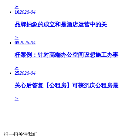
➣
10
2026-04
品牌抽象的成立和是酒店运营中的关
➣
05
2026-04
杆案例：针对高端办公空间设想施工办事
➣
25
2026-04
关心后答复【公租房】可获沉庆公租房最
➣
扫一扫关注我们